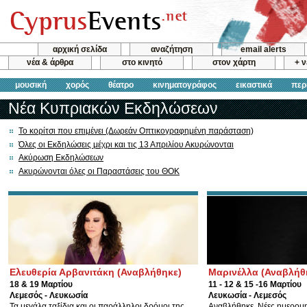
αρχική σελίδα
αναζήτηση
email alerts
νέα & άρθρα
στο κινητό
στον χάρτη
+ 
μουσική
χορός
θέατρο
κινηματογράφος
εικαστικά
περ
Νέα Κυπριακών Εκδηλώσεων
Το κορίτσι που επιμένει (Δωρεάν Οπτικογραφημένη παράσταση)
Όλες οι Εκδηλώσεις μέχρι και τις 13 Απριλίου Ακυρώνονται
Ακύρωση Εκδηλώσεων
Ακυρώνονται όλες οι Παραστάσεις του ΘΟΚ
Ελευθερία Αρβανιτάκη (Αναβλήθηκε)
Μαρινέλλα (Αναβλήθ
18 & 19 Μαρτίου
11 - 12 & 15 -16 Μαρτίου
Λεμεσός - Λευκωσία
Λευκωσία - Λεμεσός
Τα μεγάλα ταξίδια και οι παράλληλοι δρόμοι της.
Αναβλήθηκε. Νέες ημερομ