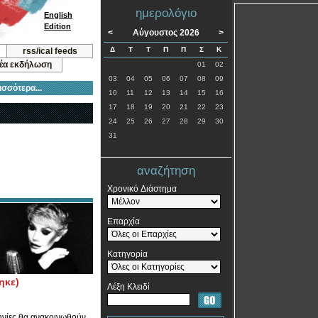
ημερολόγιο
English
Edition
<
Αύγουστος 2026
>
Δ
Τ
Τ
Π
Π
Σ
Κ
rss/ical feeds
νέα εκδήλωση
01
02
03
04
05
06
07
08
09
ισσότερα...
10
11
12
13
14
15
16
17
18
19
20
21
22
23
24
25
26
27
28
29
30
31
αναζήτηση
Χρονικό Διάστημα
Επαρχία
Κατηγορία
ηκε)
Λέξη Κλειδί
ηνίες θα ανακοινωθούν